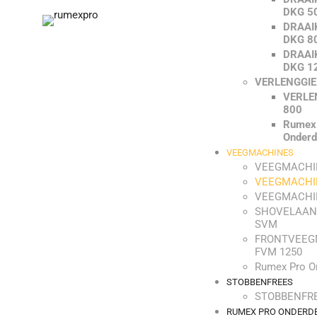
DKG 5
DRAAI
DKG 8
DRAAI
DKG 1
VERLENGGI
VERLE
800
Rumex
Onderd
VEEGMACHINES
VEEGMACHI
VEEGMACHI
VEEGMACHI
SHOVELAAN
SVM
FRONTVEEG
FVM 1250
Rumex Pro O
STOBBENFREES
STOBBENFRE
RUMEX PRO ONDERD