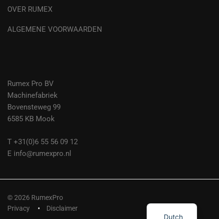
OVER RUMEX
ALGEMENE VOORWAARDEN
Rumex Pro BV
Machinefabriek
Bovensteweg 99
6585 KB Mook
T +31(0)6 55 56 09 12
E info@rumexpro.nl
© 2026 RumexPro
German
Privacy
Disclaimer
Dutch