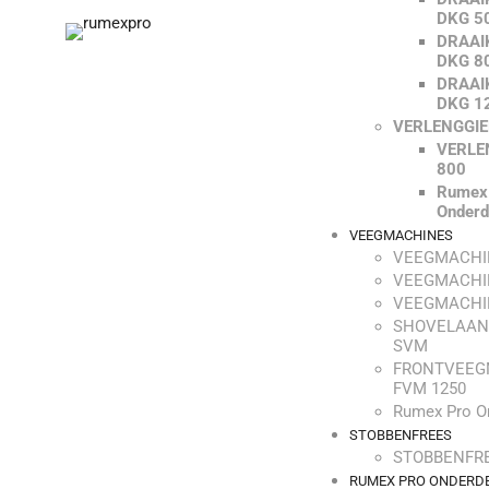
DKG 5
DRAAI
DKG 8
DRAAI
DKG 1
VERLENGGI
VERLE
800
Rumex
Onderd
VEEGMACHINES
VEEGMACHI
VEEGMACHI
VEEGMACHI
SHOVELAAN
SVM
FRONTVEEG
FVM 1250
Rumex Pro O
STOBBENFREES
STOBBENFRE
RUMEX PRO ONDERD