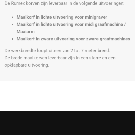
De Rumex korven zijn leverbaar in de volgende uitvoeringen:
Maaikorf in lichte uitvoering voor minigraver
Maaikorf in lichte uitvoering voor midi graafmachine /
Maaiarm
Maaikorf in zware uitvoering voor zware graafmachines
De werkbreedte loopt uiteen van 2 tot 7 meter breed.
De brede maaikorven leverbaar zijn in een starre en een
opklapbare uitvoering.