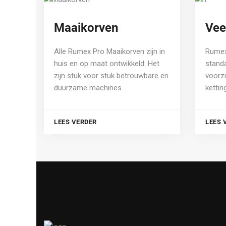
Maaikorven
Vee
Alle Rumex Pro Maaikorven zijn in
Rumex
huis en op maat ontwikkeld. Het
stand
zijn stuk voor stuk betrouwbare en
voorzi
duurzame machines.
kettin
LEES VERDER
LEES 