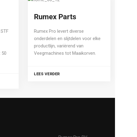
Rumex Parts
 STF
Rumex Pro levert diverse
onderdelen en slijtdelen voor elke
productlijn, variërend van
 50
Veegmachines tot Maaikorven.
LEES VERDER