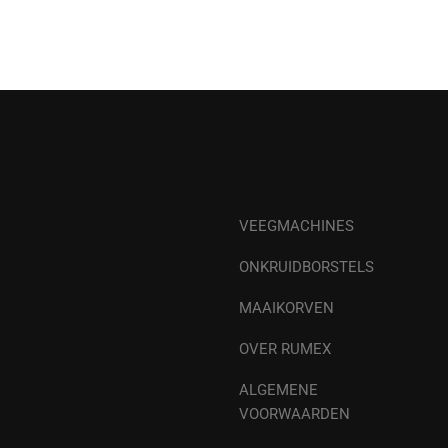
VEEGMACHINES
ONKRUIDBORSTELS
MAAIKORVEN
OVER RUMEX
ALGEMENE
VOORWAARDEN