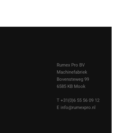
Rumex Pro BV
Machinefabriek
Bovensteweg 99
6585 KB Mook
T +31(0)6 55 56 09 12
E info@rumexpro.nl