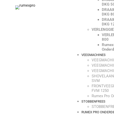
DKG 5
DRAAI
DKG 8
DRAAI
DKG 1
VERLENGGI
VERLE
800
Rumex
Onderd
VEEGMACHINES
VEEGMACHI
VEEGMACHI
VEEGMACHI
SHOVELAAN
SVM
FRONTVEEG
FVM 1250
Rumex Pro O
STOBBENFREES
STOBBENFRE
RUMEX PRO ONDERD