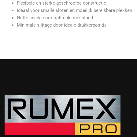
Flexibele en sterke geschroefde constructie
Ideaal voor smalle sloten en moeilijk bereikbare plekken
Nette snede door optimale messtand
Minimale slijtage door ideale drukkerpositie