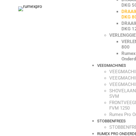
DKG 5
DRAAI
DKG 8
DRAAI
DKG 1
VERLENGGI
VERLE
800
Rumex
Onderd
VEEGMACHINES
VEEGMACHI
VEEGMACHI
VEEGMACHI
SHOVELAAN
SVM
FRONTVEEG
FVM 1250
Rumex Pro O
STOBBENFREES
STOBBENFRE
RUMEX PRO ONDERD