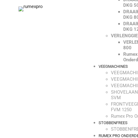
DKG 5
DRAAI
DKG 8
DRAAI
DKG 1
VERLENGGI
VERLE
800
Rumex
Onderd
VEEGMACHINES
VEEGMACHI
VEEGMACHI
VEEGMACHI
SHOVELAAN
SVM
FRONTVEEG
FVM 1250
Rumex Pro O
STOBBENFREES
STOBBENFRE
RUMEX PRO ONDERD