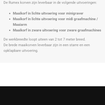
De Rumex korven zijn leverbaar in de volgende uitvoeringen:
Maaikorf in lichte uitvoering voor minigraver
Maaikorf in lichte uitvoering voor midi graafmachine /
Maaiarm
Maaikorf in zware uitvoering voor zware graafmachines
De werkbreedte loopt uiteen van 2 tot 7 meter breed.
De brede maaikorven leverbaar zijn in een starre en een
opklapbare uitvoering.