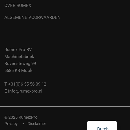
OVER RUMEX
ALGEMENE VOORWAARDEN
Rumex Pro BV
Machinefabriek
Bovensteweg 99
6585 KB Mook
T +31(0)6 55 56 09 12
E info@rumexpro.nl
© 2026 RumexPro
German
Privacy
Disclaimer
Dutch