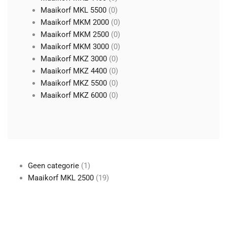
producten
0
Maaikorf MKL 5500
0
producten
0
Maaikorf MKM 2000
0
producten
0
Maaikorf MKM 2500
0
producten
0
Maaikorf MKM 3000
0
0
producten
Maaikorf MKZ 3000
0
producten
0
Maaikorf MKZ 4400
0
producten
0
Maaikorf MKZ 5500
0
producten
0
Maaikorf MKZ 6000
0
producten
1
Geen categorie
1
product
19
Maaikorf MKL 2500
19
producten