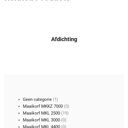
Afdichting
1
Geen categorie
1
product
0
Maaikorf MKKZ 7000
0
19
producten
Maaikorf MKL 2500
19
0
producten
Maaikorf MKL 3000
0
producten
0
Maaikorf MKL 4400
0