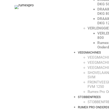
DKG 5
DRAAI
DKG 8
DRAAI
DKG 1
VERLENGGI
VERLE
800
Rumex
Onderd
VEEGMACHINES
VEEGMACHI
VEEGMACHI
VEEGMACHI
SHOVELAAN
SVM
FRONTVEEG
FVM 1250
Rumex Pro O
STOBBENFREES
STOBBENFRE
RUMEX PRO ONDERD