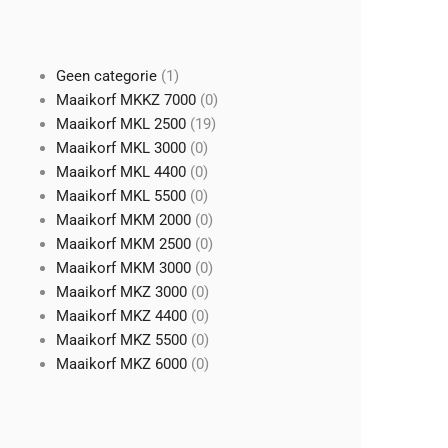
1
Geen categorie
1
product
0
Maaikorf MKKZ 7000
0
19
producten
Maaikorf MKL 2500
19
0
producten
Maaikorf MKL 3000
0
producten
0
Maaikorf MKL 4400
0
producten
0
Maaikorf MKL 5500
0
producten
0
Maaikorf MKM 2000
0
producten
0
Maaikorf MKM 2500
0
producten
0
Maaikorf MKM 3000
0
0
producten
Maaikorf MKZ 3000
0
producten
0
Maaikorf MKZ 4400
0
producten
0
Maaikorf MKZ 5500
0
producten
0
Maaikorf MKZ 6000
0
producten