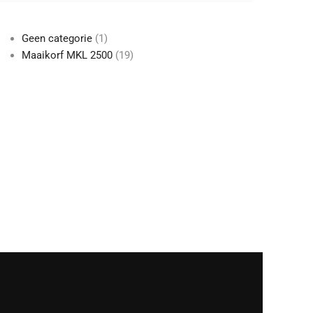
1
Geen categorie
1
product
19
Maaikorf MKL 2500
19
producten
Onderlegplaat