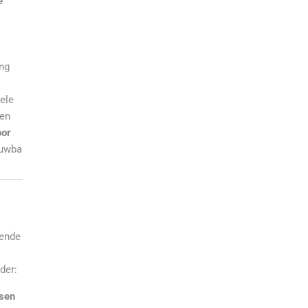
e
ng
nele
en
oor
uwba
lende
der:
sen