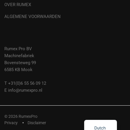
OVER RUMEX
ALGEMENE VOORWAARDEN
Rumex Pro BV
Machinefabriek
Bovensteweg 99
6585 KB Mook
T +31(0)6 55 56 09 12
E info@rumexpro.nl
© 2026 RumexPro
German
Privacy
Disclaimer
Dutch