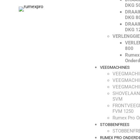
DKG 5
DRAAI
DKG 8
DRAAI
DKG 1
VERLENGGI
VERLE
800
Rumex
Onderd
VEEGMACHINES
VEEGMACHI
VEEGMACHI
VEEGMACHI
SHOVELAAN
SVM
FRONTVEEG
FVM 1250
Rumex Pro O
STOBBENFREES
STOBBENFRE
RUMEX PRO ONDERD