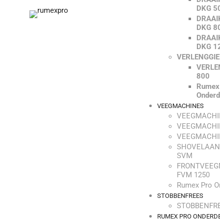
DKG 5
DRAAI
DKG 8
DRAAI
DKG 1
VERLENGGI
VERLE
800
Rumex
Onderd
VEEGMACHINES
VEEGMACHI
VEEGMACHI
VEEGMACHI
SHOVELAAN
SVM
FRONTVEEG
FVM 1250
Rumex Pro O
STOBBENFREES
STOBBENFRE
RUMEX PRO ONDERD