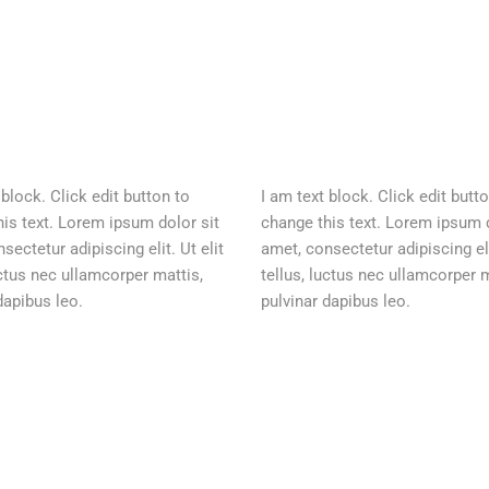
 block. Click edit button to
I am text block. Click edit butt
is text. Lorem ipsum dolor sit
change this text. Lorem ipsum d
sectetur adipiscing elit. Ut elit
amet, consectetur adipiscing elit
uctus nec ullamcorper mattis,
tellus, luctus nec ullamcorper m
dapibus leo.
pulvinar dapibus leo.