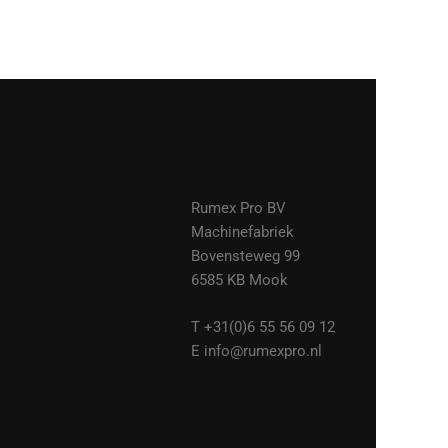
Rumex Pro BV
Machinefabriek
Bovensteweg 99
6585 KB Mook
T +31(0)6 55 56 09 12
E info@rumexpro.nl