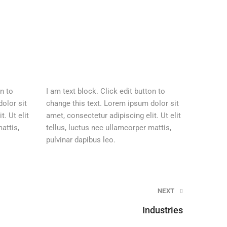
on to
I am text block. Click edit button to
olor sit
change this text. Lorem ipsum dolor sit
. Ut elit
amet, consectetur adipiscing elit. Ut elit
attis,
tellus, luctus nec ullamcorper mattis,
pulvinar dapibus leo.
NEXT
Industries