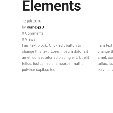
Elements
12 juli 2018
by
RumexprO
0 Comments
0 Views
I am text block. Click edit button to
I am text
change this text. Lorem ipsum dolor sit
change th
amet, consectetur adipiscing elit. Ut elit
amet, con
tellus, luctus nec ullamcorper mattis,
tellus, l
pulvinar dapibus leo.
pulvinar 
Post
navigation